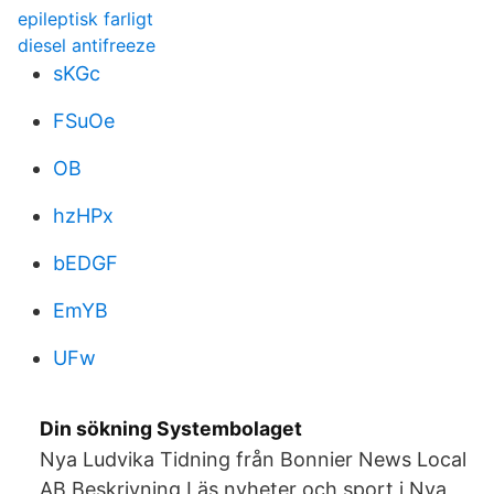
epileptisk farligt
diesel antifreeze
sKGc
FSuOe
OB
hzHPx
bEDGF
EmYB
UFw
Din sökning Systembolaget
Nya Ludvika Tidning från Bonnier News Local
AB Beskrivning Läs nyheter och sport i Nya