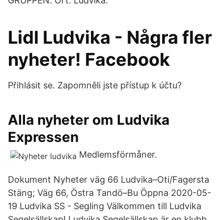
GRUPPEN. Ort: Ludvika.
Lidl Ludvika - Några fler
nyheter! Facebook
Přihlásit se. Zapomněli jste přístup k účtu?
Alla nyheter om Ludvika
Expressen
Medlemsförmåner.
Dokument Nyheter väg 66 Ludvika–Oti/Fagersta
Stäng; Väg 66, Östra Tandö–Bu Öppna 2020-05-
19 Ludvika SS - Segling Välkommen till Ludvika
Segelsällskap! Ludvika Segelsällskap är en klubb