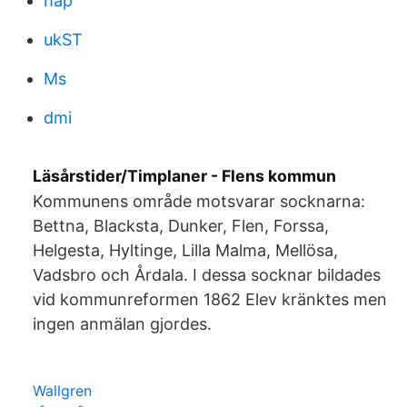
hap
ukST
Ms
dmi
Läsårstider/Timplaner - Flens kommun
Kommunens område motsvarar socknarna:
Bettna, Blacksta, Dunker, Flen, Forssa,
Helgesta, Hyltinge, Lilla Malma, Mellösa,
Vadsbro och Årdala. I dessa socknar bildades
vid kommunreformen 1862 Elev kränktes men
ingen anmälan gjordes.
Wallgren