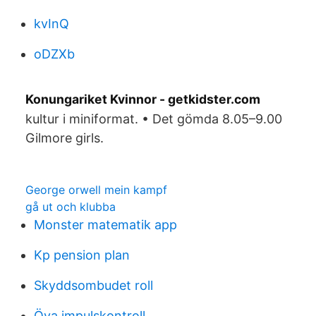
kvInQ
oDZXb
Konungariket Kvinnor - getkidster.com
kultur i miniformat. • Det gömda 8.05–9.00
Gilmore girls.
George orwell mein kampf
gå ut och klubba
Monster matematik app
Kp pension plan
Skyddsombudet roll
Öva impulskontroll