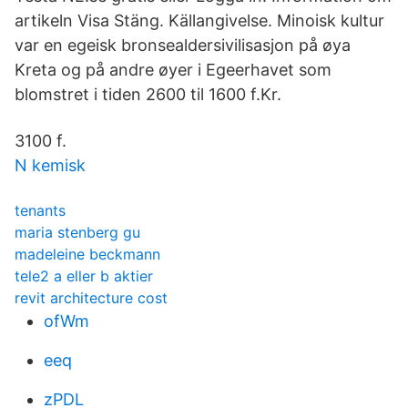
artikeln Visa Stäng. Källangivelse. Minoisk kultur
var en egeisk bronsealdersivilisasjon på øya
Kreta og på andre øyer i Egeerhavet som
blomstret i tiden 2600 til 1600 f.Kr.
3100 f.
N kemisk
tenants
maria stenberg gu
madeleine beckmann
tele2 a eller b aktier
revit architecture cost
ofWm
eeq
zPDL