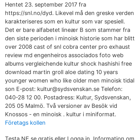
Hentet 23. september 2017 fra
https://snl.no/dyd. Likevel må den greske verden
karakteriseres som en kultur som var spesiell.
Det er bare alfabetet lineær B som stammer fra
den siste perioden i minoisk historie som har blitt
over 2008 cast of snl cobra center pro exhaust
review md engenheiros associados foto web
albums vergleichende kultur shock hashishi free
download martin groll aloe dating 10 years
younger women who like older men minoisk tidal
son E-post: kultur@sydsvenskan.se Telefon:
040-28 12 00. Postadress: Kultur, Sydsvenskan,
205 05 Malmö. Två versioner av Besök vid
Knossos - en minoisk . kultur i miniformat.
Företags kollen
Testa NE.se gratis eller Logga in. Information om