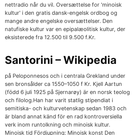
nettradio når du vil. Oversættelse for 'minoisk
kultur' i den gratis dansk-engelsk ordbog og
mange andre engelske oversættelser. Den
natufiske kultur var en epipalæolitisk kultur, der
eksisterede fra 12.500 til 9.500 f.Kr.
Santorini – Wikipedia
på Peloponnesos och i centrala Grekland under
sen bronsålder ca 1550–1050 f Kr. Kjell Aartun
(född 6 juli 1925 på Sjernarøy) är en norsk teolog
och filolog.Han har varit statlig stipendiat i
semitiska- och kulturvetenskap sedan 1983 och
är bland annat känd för en rad kontroversiella
verk inom runtolkning och minoisk kultur.
Minoisk tid Fördjupning: Minoisk konst Den