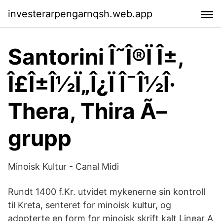
investerarpengarnqsh.web.app
Santorini Î˜Î®Ï Î±,
Î£Î±Î½Ï„Î¿Ï Î¯Î½Î·
Thera, Thira Ã–
grupp
Minoisk Kultur - Canal Midi
Rundt 1400 f.Kr. utvidet mykenerne sin kontroll
til Kreta, senteret for minoisk kultur, og
adopterte en form for minoisk skrift kalt Linear A