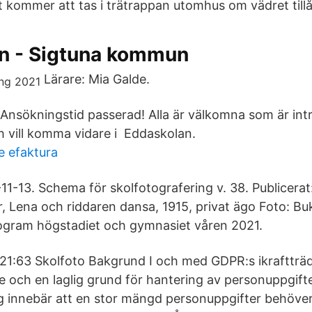
t kommer att tas i trätrappan utomhus om vädret tillå
n - Sigtuna kommun
Lärare: Mia Galde.
 Ansökningstid passerad! Alla är välkomna som är int
h vill komma vidare i Eddaskolan.
e efaktura
-11-13. Schema för skolfotografering v. 38. Publicer
, Lena och riddaren dansa, 1915, privat ägo Foto: Bu
ogram högstadiet och gymnasiet våren 2021.
1:63 Skolfoto Bakgrund I och med GDPR:s ikraftträd
te och en laglig grund för hantering av personuppgifte
g innebär att en stor mängd personuppgifter behöve