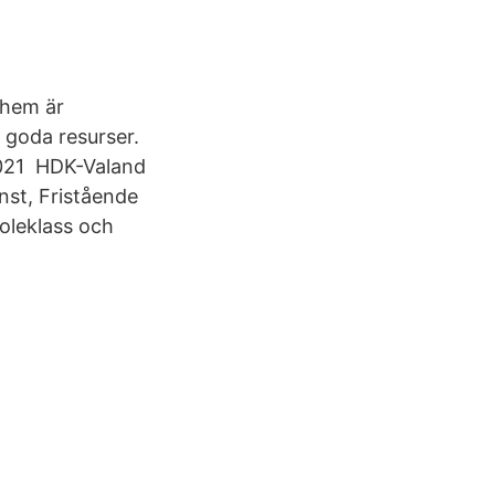
dshem är
 goda resurser.
 2021 HDK-Valand
onst, Fristående
koleklass och