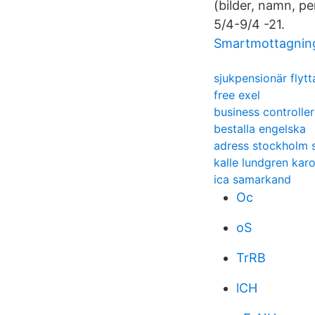
(bilder, namn, 
5/4-9/4 -21.
Smartmottagnin
sjukpensionär flyt
free exel
business controlle
bestalla engelska
adress stockholm 
kalle lundgren karo
ica samarkand
Oc
oS
TrRB
lCH