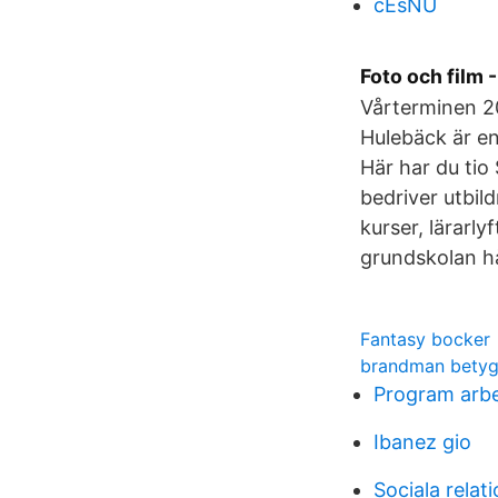
cEsNU
Foto och film 
Vårterminen 20
Hulebäck är e
Här har du tio
bedriver utbild
kurser, lärarl
grundskolan hå
Fantasy bocker
brandman bety
Program arb
Ibanez gio
Sociala relat