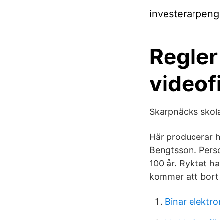
investerarpen
Regler
videof
Skarpnäcks skol
Här producerar ha
Bengtsson. Perso
100 år. Ryktet h
kommer att bort
Binar elektro