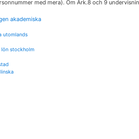
personnummer med mera). Om Årk.8 och 9 undervisnin
gen akademiska
ta utomlands
r lön stockholm
stad
linska