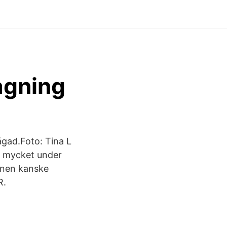
agning
ågad.Foto: Tina L
ts mycket under
unen kanske
R.