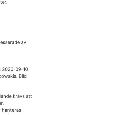
ter.
resserade av
at: 2020-09-10
kowskis. Bild
ande krävs att
r.
r hanteras