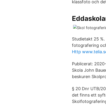
klassfoto och de
Eddaskola
Studietakt 25 %.
fotografering oc
Http www.telia.s
Publicerat: 2020
Skola John Bauer
beskuren Skolpr
§ 20 Dnr UTB/202
det finns ett syf
Skolfotograferin