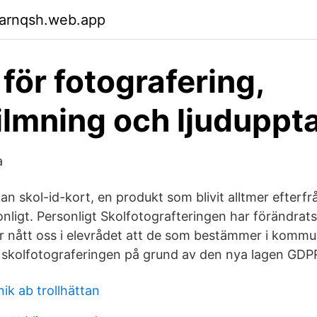
garnqsh.web.app
 för fotografering,
ilmning och ljuduppt
a
n skol-id-kort, en produkt som blivit alltmer efterfr
nligt. Personligt Skolfotografteringen har förändra
ar nått oss i elevrådet att de som bestämmer i komm
 skolfotograferingen på grund av den nya lagen GDP
nik ab trollhättan