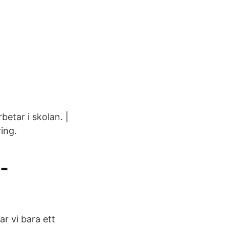
etar i skolan. |
ing.
 -
r vi bara ett