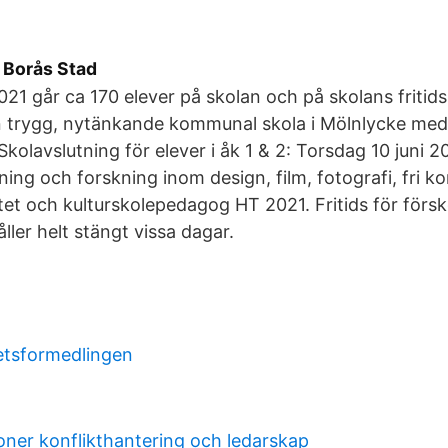
- Borås Stad
21 går ca 170 elever på skolan och på skolans friti
n trygg, nytänkande kommunal skola i Mölnlycke med
 Skolavslutning för elever i åk 1 & 2: Torsdag 10 juni
ning och forskning inom design, film, fotografi, fri k
yftet och kulturskolepedagog HT 2021. Fritids för förs
ller helt stängt vissa dagar.
g
etsformedlingen
ioner konflikthantering och ledarskap