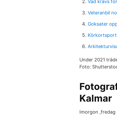
Vad krävs för
Veteranbil n
Goksater opp
Körkortsporta
Arkitekturvis
Under 2021 träder
Foto: Shuttersto
Fotograf
Kalmar
Imorgon ,fredag 1