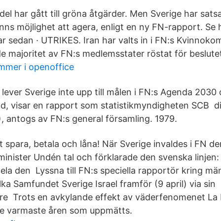
el har gått till gröna åtgärder. Men Sverige har sats
nns möjlighet att agera, enligt en ny FN-rapport. Se h
r sedan · UTRIKES. Iran har valts in i FN:s Kvinnoko
e majoritet av FN:s medlemsstater röstat för beslute
mmer i openoffice
ver Sverige inte upp till målen i FN:s Agenda 2030
åld, visar en rapport som statistikmyndigheten SCB d
 antogs av FN:s general församling. 1979.
tt spara, betala och låna! När Sverige invaldes i FN 
sminister Undén tal och förklarade den svenska linjen
ela den Lyssna till FN:s speciella rapportör kring mä
lka Samfundet Sverige Israel framför (9 april) via sin
re Trots en avkylande effekt av väderfenomenet La 
re varmaste åren som uppmätts.