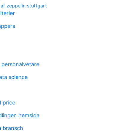
af zeppelin stuttgart
iterier
appers
n personalvetare
ata science
 price
dlingen hemsida
a bransch