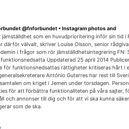
rbundet @fnforbundet • Instagram photos and
 jämställdhet som en huvudprioritering inför sin tid i
r därför välvalt, skriver Louise Olsson, senior rådgiv
emin i frågor som rör jämställdhetsintegrering FN: S
r funktionsnedsatta Uppdaterad 25 april 2014 Publice
e för funktionsnedsattas rättigheter kritiseras hårt i
eneralsekreterare António Guterres har rest till Sverig
samtalen om kriget i Jemen under torsdagen. Person
s för att förbättra funktionaliteten på våra sajter, f
ll och annonser till dig och för att vi ska kunna säker
gerar som de ska.
r