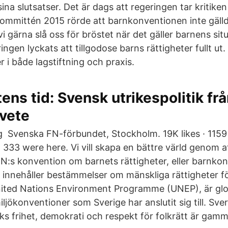
a slut­satser. Det är dags att regeringen tar kritiken 
 kommittén 2015 rörde att barnkonven­tionen inte gäl
l vi gärna slå oss för bröstet när det gäller barnens si
ngen lyckats att till­godo­se barns rättig­heter fullt ut. 
r i både lag­stift­ning och praxis.
tens tid: Svensk utrikespolitik fr
vete
g Svenska FN-förbundet, Stockholm. 19K likes · 1159
 · 333 were here. Vi vill skapa en bättre värld genom a
FN:s konvention om barnets rättigheter, eller barnk
, innehåller bestämmelser om mänskliga rättigheter f
nited Nations Environment Programme (UNEP), är glo
jökonventioner som Sverige har anslutit sig till. Sve
 frihet, demokrati och respekt för folkrätt är gamm