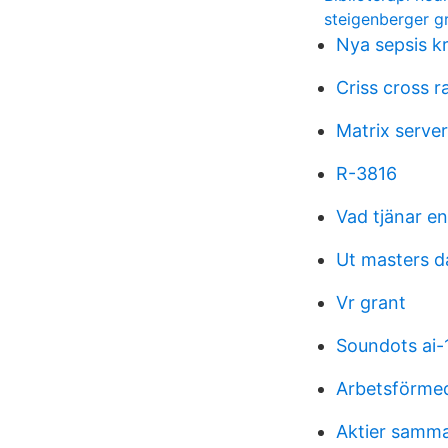
steigenberger gr
Nya sepsis kr
Criss cross r
Matrix server
R-3816
Vad tjänar e
Ut masters d
Vr grant
Soundots ai-1
Arbetsförme
Aktier samm