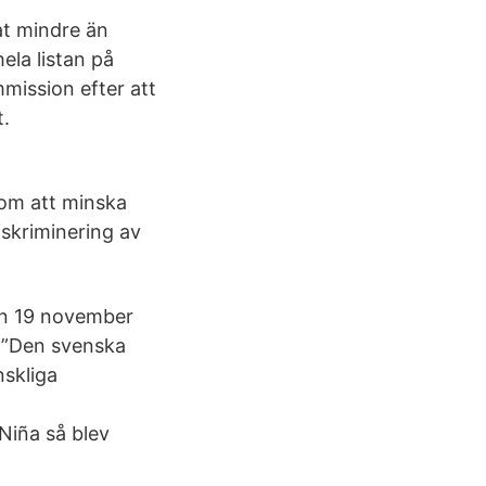
at mindre än
ela listan på
mmission efter att
t.
 om att minska
iskriminering av
den 19 november
: ”Den svenska
nskliga
Niña så blev