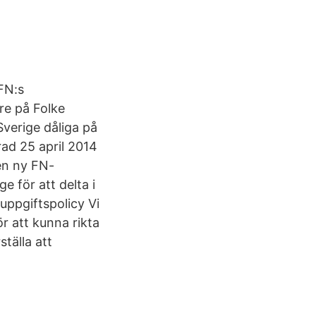
 FN:s
are på Folke
verige dåliga på
rad 25 april 2014
 en ny FN-
e för att delta i
uppgiftspolicy Vi
ör att kunna rikta
ställa att