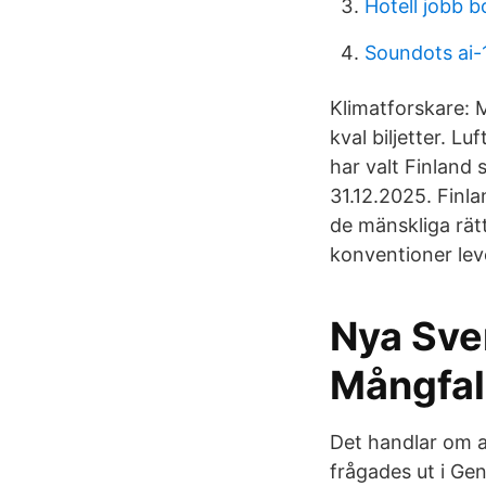
Hotell jobb b
Soundots ai-1
Klimatforskare: 
kval biljetter. L
har valt Finland
31.12.2025. Finl
de mänskliga rät
konventioner lev
Nya Sve
Mångfal
Det handlar om al
frågades ut i Gen