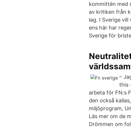
kommittén med sin
av kritiken från
lag. I Sverige vil
ens här har rege­ri
Sverige för briste
Neutralite
världssam
– Ja
this
arbeta för FN:s 
den också kallas
miljöprogram, U
Läs mer om de mil
Drömmen om folks