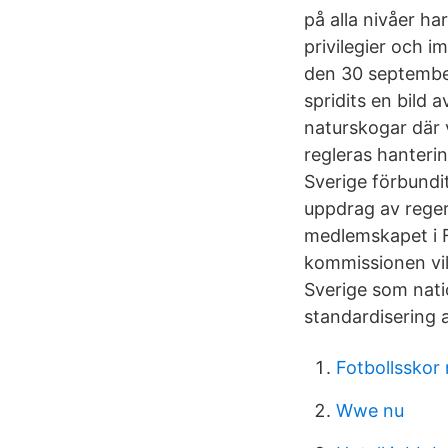
på alla nivåer ha
privilegier och 
den 30 septembe
spridits en bild a
naturskogar där v
regleras hanteri
Sverige förbundit
uppdrag av reger
medlemskapet i 
kommissionen vill
Sverige som nati
standardisering 
Fotbollsskor
Wwe nu