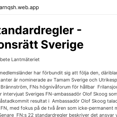
garnqsh.web.app
tandardregler -
onsrätt Sverige
bete Lantmäteriet
medlemsländer har förbundit sig att följa den, däribl
anter är nominerade av Tamam Sverige och Utrikespo
 Brännström, FNs högnivåforum för hållbar Frilansjo
r intervjuat Sveriges FN-ambassadör Olof Skoog som
lt åstadkommit resultat i Ambassadör Olof Skoog tal
i FN, med fokus på de två åren som icke-permanent 
Senare FN:s 22 standardregler beskriver det ansvar v