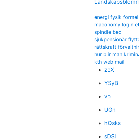
Landskapsblomm
energi fysik formel
maconomy login et
spindle bed
sjukpensionär flyt
rättskraft förvaltni
hur blir man krimin
kth web mail
zcX
YSyB
vo
UGn
hQsks
sDSI