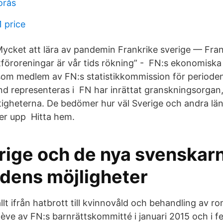
orås
 price
Mycket att lära av pandemin Frankrike sverige — Fra
uftföroreningar är vår tids rökning” - FN:s ekonomiska
 som medlem av FN:s statistikkommission för perioden
and representeras i FN har inrättat granskningsorgan
tigheterna. De bedömer hur väl Sverige och andra länd
er upp Hitta hem.
rige och de nya svenskar
dens möjligheter
lt ifrån hatbrott till kvinnovåld och behandling av r
ève av FN:s barnrätts­kommitté i januari 2015 och i f