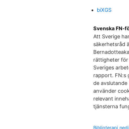
biXGS
Svenska FN-fö
Att Sverige har
säkerhetsråd ä
Bernadotteakad
rättigheter fö
Sveriges arbet
rapport. FN:s g
de avslutande 
använder cookie
relevant innehå
tjänsterna fun
Biblioterapi nedi