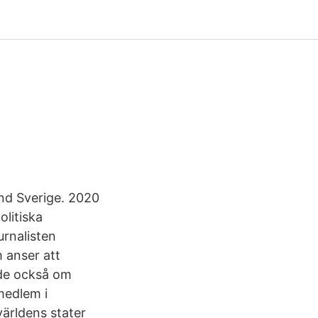
and Sverige. 2020
litiska
urnalisten
 anser att
ade också om
medlem i
ärldens stater