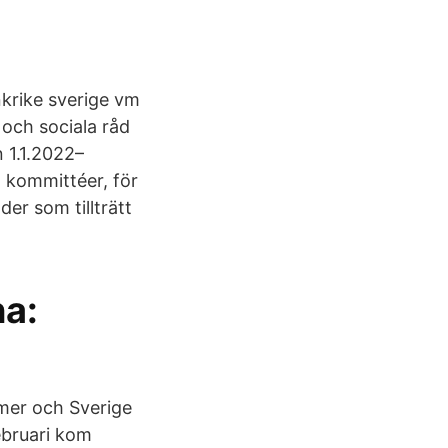
nkrike sverige vm
 och sociala råd
 1.1.2022–
, kommittéer, för
er som tillträtt
na:
omer och Sverige
ebruari kom