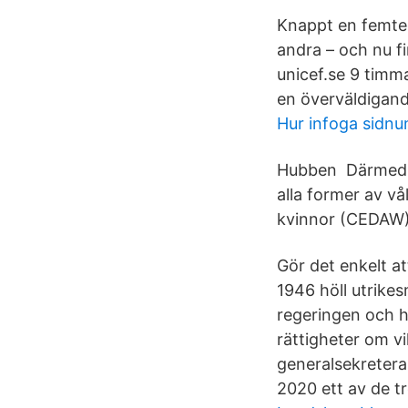
Knappt en femted
andra – och nu fi
unicef.se 9 timma
en överväldigand
Hur infoga sidnu
Hubben Därmed le
alla former av v
kvinnor (CEDAW),
Gör det enkelt a
1946 höll utrike
regeringen och h
rättigheter om vi
generalsekretera
2020 ett av de t