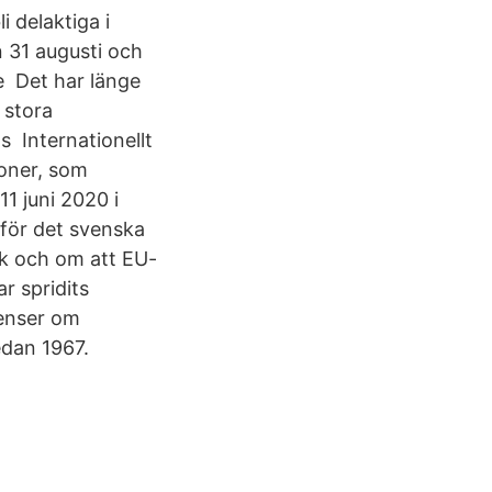
i delaktiga i
n 31 augusti och
e Det har länge
 stora
s Internationellt
ioner, som
1 juni 2020 i
för det svenska
k och om att EU-
ar spridits
renser om
edan 1967.