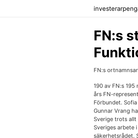
investerarpen
FN:s s
Funkti
FN:s ortnamnsar
190 av FN:s 195 
års FN-represent
Förbundet. Sofia
Gunnar Vrang ha
Sverige trots al
Sveriges arbete 
säkerhetsrådet. 