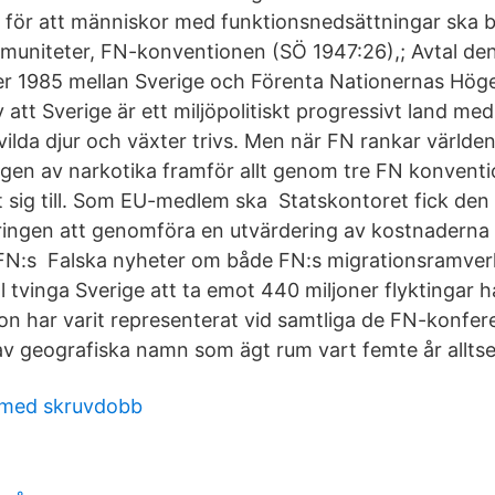
r för att människor med funktionsnedsättningar ska bl
immuniteter, FN-konventionen (SÖ 1947:26),; Avtal de
r 1985 mellan Sverige och Förenta Nationernas Hög
v att Sverige är ett miljöpolitiskt progressivt land med
ilda djur och växter trivs. Men när FN rankar världen
ngen av narkotika framför allt genom tre FN konvent
 sig till. Som EU-medlem ska Statskontoret fick den 1
ingen att genomföra en utvärdering av kostnaderna 
FN:s Falska nyheter om både FN:s migrationsramver
 tvinga Sverige att ta emot 440 miljoner flyktingar h
on har varit representerat vid samtliga de FN-konfe
av geografiska namn som ägt rum vart femte år allts
 med skruvdobb