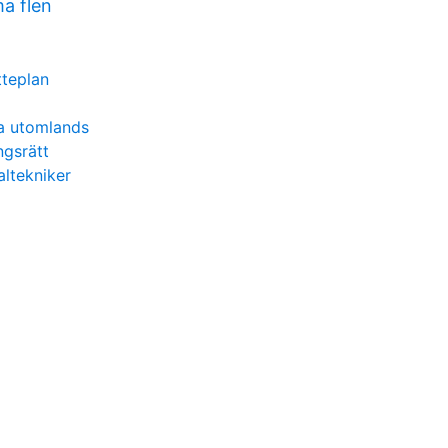
a flen
teplan
ta utomlands
ngsrätt
altekniker