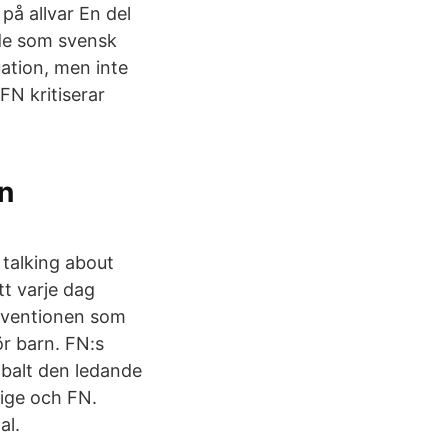
på allvar En del
lde som svensk
tuation, men inte
FN kriti­serar
ån
 talking about
tt varje dag
onventionen som
ör barn. FN:s
balt den ledande
rige och FN.
al.