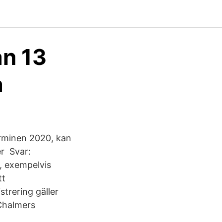
an 13
a
terminen 2020, kan
er Svar:
p, exempelvis
tt
strering gäller
 Chalmers