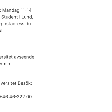
n: Måndag 11-14
 Student i Lund,
 e-postadress du
o!
ersitet avseende
ermin.
iversitet Besök:
 +46 46-222 00