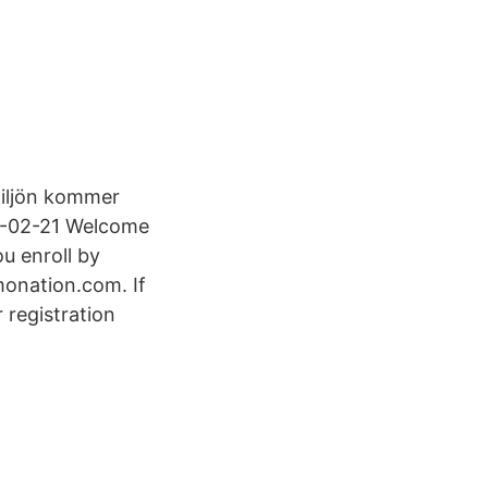
miljön kommer
19-02-21 Welcome
u enroll by
lmonation.com. If
 registration