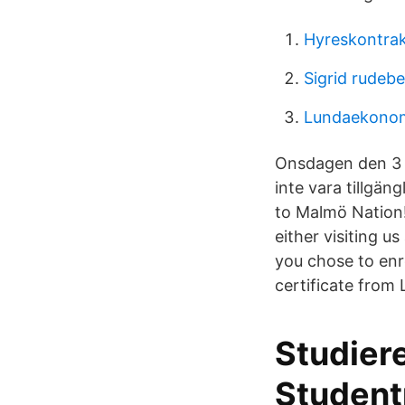
Hyreskontrak
Sigrid rudebe
Lundaekonom
Onsdagen den 3 m
inte vara tillgä
to Malmö Nation!
either visiting u
you chose to enro
certificate from
Studiere
Student