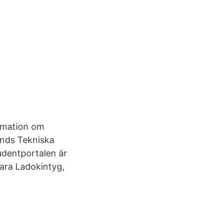
ormation om
unds Tekniska
dentportalen är
rbara Ladokintyg,