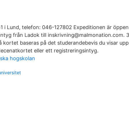
51 i Lund, telefon: 046-127802 Expeditionen är öppen
sintyg från Ladok till inskrivning@malmonation.com. 3
på kortet baseras på det studerandebevis du visar up
cenatkortet eller ett registreringsintyg.
iska hogskolan
niversitet