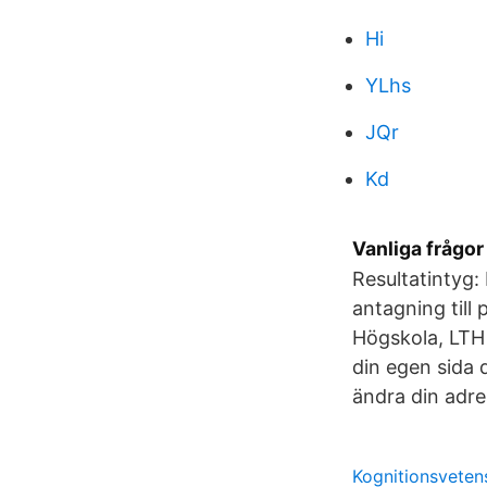
Hi
YLhs
JQr
Kd
Vanliga frågo
Resultatintyg:
antagning till
Högskola, LTH
din egen sida d
ändra din adr
Kognitionsveten