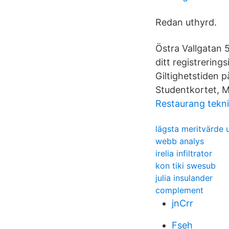
Redan uthyrd.
Östra Vallgatan 
ditt registrering
Giltighetstiden 
Studentkortet, Me
Restaurang tekn
lägsta meritvärde u
webb analys
irelia infiltrator
kon tiki swesub
julia insulander
complement
jnCrr
Fseh