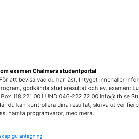
r om examen Chalmers studentportal
 För att bevisa vad du har läst. Intyget innehåller inf
 program, godkända studieresultat och ev. examen; L
 Box 118 221 00 LUND 046-222 72 00 info@lth.se Stu
är du kan kontrollera dina resultat, skriva ut verifie
ess, hämta programvaror, med mera.
skap gu antagning