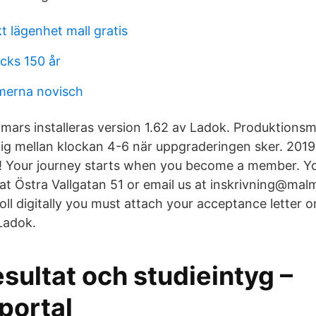
t lägenhet mall gratis
cks 150 år
erna novisch
ars installeras version 1.62 av Ladok. Produktions
nglig mellan klockan 4-6 när uppgraderingen sker. 20
 Your journey starts when you become a member. Yo
s at Östra Vallgatan 51 or email us at inskrivning@ma
ll digitally you must attach your acceptance letter or
 Ladok.
sultat och studieintyg –
portal