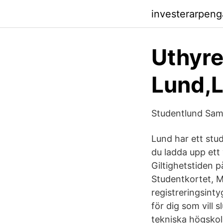
investerarpen
Uthyre
Lund,L
Studentlund Sam
Lund har ett stud
du ladda upp ett 
Giltighetstiden 
Studentkortet, M
registreringsinty
för dig som vill 
tekniska högskol