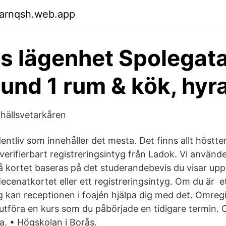
garnqsh.web.app
s lägenhet Spolegat
und 1 rum & kök, hyr
hällsvetarkåren
entliv som innehåller det mesta. Det finns allt höst
verifierbart registreringsintyg från Ladok. Vi använd
på kortet baseras på det studerandebevis du visar up
ecenatkortet eller ett registreringsintyg. Om du är e
g kan receptionen i foajén hjälpa dig med det. Omregi
slutföra en kurs som du påbörjade en tidigare termin.
a. • Högskolan i Borås.