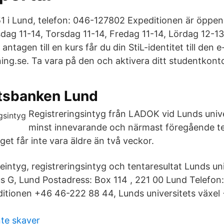
51 i Lund, telefon: 046-127802 Expeditionen är öppe
dag 11-14, Torsdag 11-14, Fredag 11-14, Lördag 12-13
t antagen till en kurs får du din StiL-identitet till den
ing.se. Ta vara på den och aktivera ditt studentkont
atsbanken Lund
Registreringsintyg från LADOK vid Lunds univ
minst innevarande och närmast föregående t
get får inte vara äldre än två veckor.
eintyg, registreringsintyg och tentaresultat Lunds un
s G, Lund Postadress: Box 114 , 221 00 Lund Telefon:
itionen +46 46-222 88 44, Lunds universitets växel
te skaver