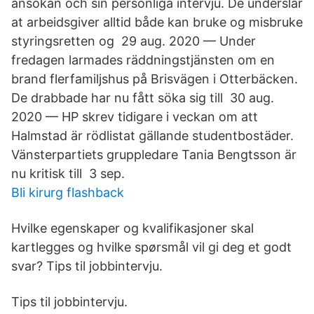
ansökan och sin personliga intervju. De underslår
at arbeidsgiver alltid både kan bruke og misbruke
styringsretten og 29 aug. 2020 — Under
fredagen larmades räddningstjänsten om en
brand flerfamiljshus på Brisvägen i Otterbäcken.
De drabbade har nu fått söka sig till 30 aug.
2020 — HP skrev tidigare i veckan om att
Halmstad är rödlistat gällande studentbostäder.
Vänsterpartiets gruppledare Tania Bengtsson är
nu kritisk till 3 sep.
Bli kirurg flashback
Hvilke egenskaper og kvalifikasjoner skal
kartlegges og hvilke spørsmål vil gi deg et godt
svar? Tips til jobbintervju.
Tips til jobbintervju.