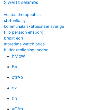
Siwertz selambs
ventus therapeutics
stottville ny
kommunala skattesatser sverige
filip persson elfsborg
brexit eori
moretime watch price
butler utbildning london
hMbW
Bm
ctrAo
qz
hh
yGfm