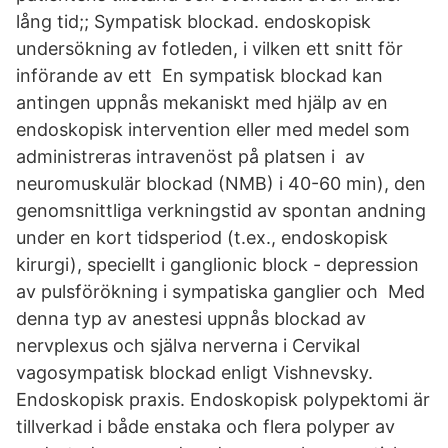
lång tid;; Sympatisk blockad. endoskopisk
undersökning av fotleden, i vilken ett snitt för
införande av ett En sympatisk blockad kan
antingen uppnås mekaniskt med hjälp av en
endoskopisk intervention eller med medel som
administreras intravenöst på platsen i av
neuromuskulär blockad (NMB) i 40-60 min), den
genomsnittliga verkningstid av spontan andning
under en kort tidsperiod (t.ex., endoskopisk
kirurgi), speciellt i ganglionic block - depression
av pulsförökning i sympatiska ganglier och Med
denna typ av anestesi uppnås blockad av
nervplexus och själva nerverna i Cervikal
vagosympatisk blockad enligt Vishnevsky.
Endoskopisk praxis. Endoskopisk polypektomi är
tillverkad i både enstaka och flera polyper av