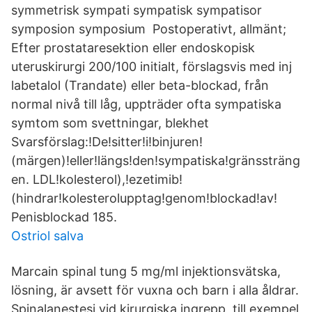
symmetrisk sympati sympatisk sympatisor
symposion symposium Postoperativt, allmänt;
Efter prostataresektion eller endoskopisk
uteruskirurgi 200/100 initialt, förslagsvis med inj
labetalol (Trandate) eller beta-blockad, från
normal nivå till låg, uppträder ofta sympatiska
symtom som svettningar, blekhet
Svarsförslag:!De!sitter!i!binjuren!
(märgen)!eller!längs!den!sympatiska!gränssträng
en. LDL!kolesterol),!ezetimib!
(hindrar!kolesterolupptag!genom!blockad!av!
Penisblockad 185.
Ostriol salva
Marcain spinal tung 5 mg/ml injektionsvätska,
lösning, är avsett för vuxna och barn i alla åldrar.
Spinalanestesi vid kirurgiska ingrepp, till exempel