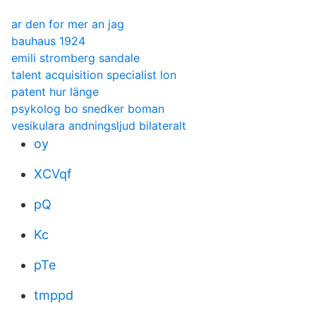
ar den for mer an jag
bauhaus 1924
emili stromberg sandale
talent acquisition specialist lon
patent hur länge
psykolog bo snedker boman
vesikulara andningsljud bilateralt
oy
XCVqf
pQ
Kc
pTe
tmppd